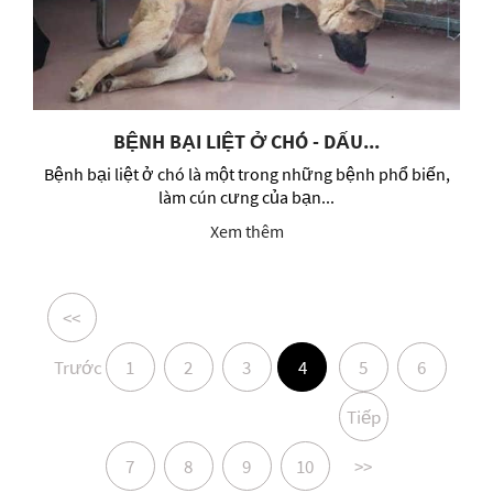
BỆNH BẠI LIỆT Ở CHÓ - DẤU...
Bệnh bại liệt ở chó là một trong những bệnh phổ biến,
làm cún cưng của bạn...
Xem thêm
<<
Trước
1
2
3
4
5
6
Tiếp
7
8
9
10
>>