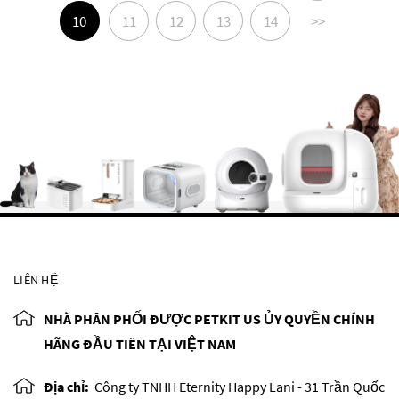
10
11
12
13
14
>>
LIÊN HỆ
NHÀ PHÂN PHỐI ĐƯỢC PETKIT US ỦY QUYỀN CHÍNH
HÃNG ĐẦU TIÊN TẠI VIỆT NAM
Địa chỉ:
Công ty TNHH Eternity Happy Lani - 31 Trần Quốc