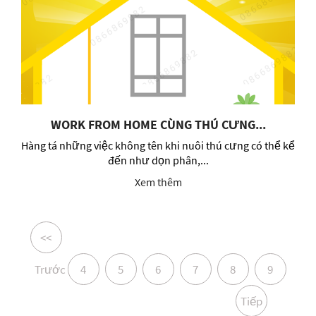
WORK FROM HOME CÙNG THÚ CƯNG...
Hàng tá những việc không tên khi nuôi thú cưng có thể kể
đến như dọn phân,...
Xem thêm
<<
Trước
4
5
6
7
8
9
Tiếp