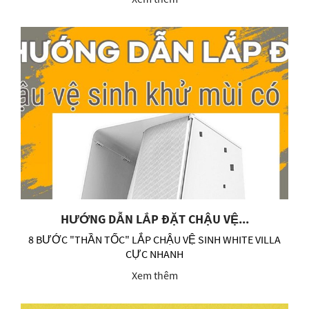
HƯỚNG DẪN LẮP ĐẶT CHẬU VỆ...
8 BƯỚC "THẦN TỐC" LẮP CHẬU VỆ SINH WHITE VILLA
CỰC NHANH
Xem thêm