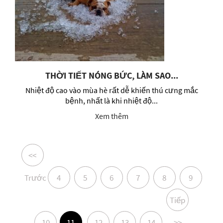
THỜI TIẾT NÓNG BỨC, LÀM SAO...
Nhiệt độ cao vào mùa hè rất dễ khiến thú cưng mắc
bệnh, nhất là khi nhiệt độ...
Xem thêm
<<
Trước
4
5
6
7
8
9
Tiếp
10
11
12
13
14
>>