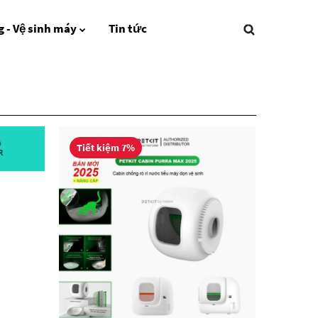
 - Vệ sinh máy
Tin tức
Tiết kiệm 7%