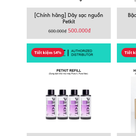
[Chính hãng] Dây sạc nguồn
Bậc
Petkit
500.000
₫
600.000
₫
Tiết kiệm 54%
Tiết 