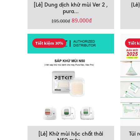
[Lẻ] Dung dịch khử mùi Ver 2 ,
(Lẻ
pura...
89.000
₫
195.000
₫
Tiết kiệm 30%
Tiết 
[Lẻ] Khử mùi hộc chất thải
Túi 