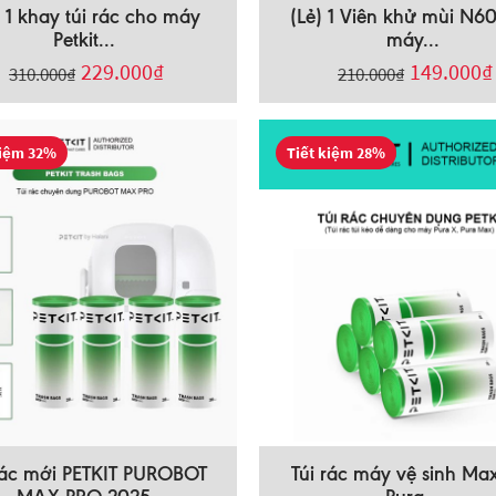
) 1 khay túi rác cho máy
(Lẻ) 1 Viên khử mùi N6
Petkit...
máy...
229.000
₫
149.000
₫
310.000
₫
210.000
₫
kiệm 32%
Tiết kiệm 28%
rác mới PETKIT PUROBOT
Túi rác máy vệ sinh Ma