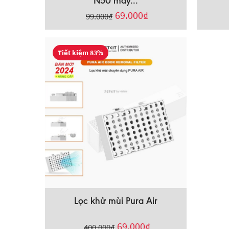
N50 máy...
69.000
₫
99.000
₫
Tiết kiệm 83%
Lọc khử mùi Pura Air
69.000
₫
400.000
₫