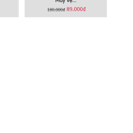
Máy vệ...
89.000
₫
180.000
₫