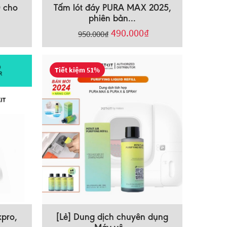
0 cho
Tấm lót đáy PURA MAX 2025,
phiên bản...
490.000
₫
950.000
₫
Tiết kiệm 51%
xpro,
[Lẻ] Dung dịch chuyên dụng