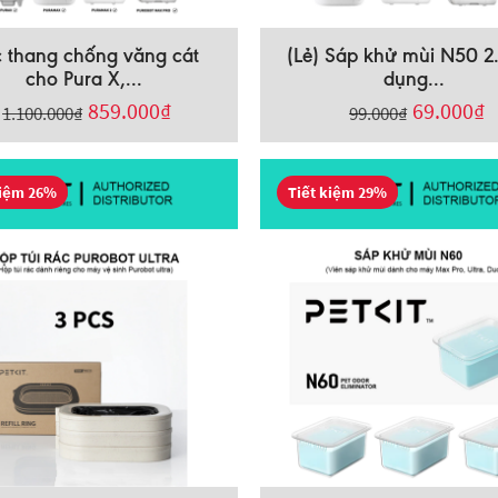
 thang chống văng cát
(Lẻ) Sáp khử mùi N50 2.
cho Pura X,...
dụng...
859.000
₫
69.000
₫
1.100.000
₫
99.000
₫
kiệm 26%
Tiết kiệm 29%