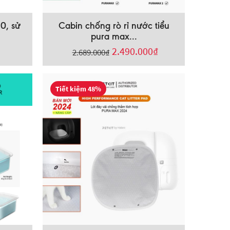
0, sử
Cabin chống rò rỉ nước tiểu
pura max...
2.490.000
₫
2.689.000
₫
Tiết kiệm 48%