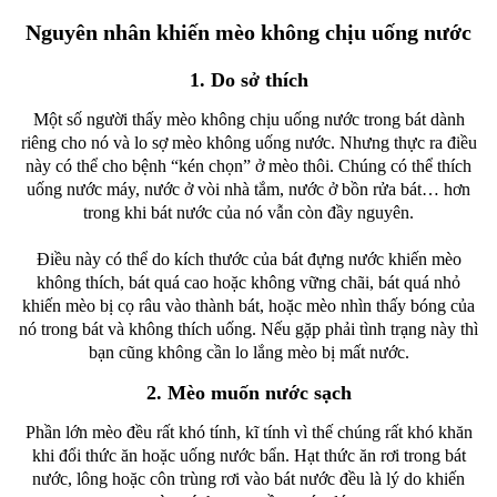
Nguyên nhân khiến mèo không chịu uống nước
1. Do sở thích
Một số người thấy mèo không chịu uống nước trong bát dành
riêng cho nó và lo sợ mèo không uống nước. Nhưng thực ra điều
này có thể cho bệnh “kén chọn” ở mèo thôi. Chúng có thể thích
uống nước máy, nước ở vòi nhà tắm, nước ở bồn rửa bát… hơn
trong khi bát nước của nó vẫn còn đầy nguyên.
Điều này có thể do kích thước của bát đựng nước khiến mèo
không thích, bát quá cao hoặc không vững chãi, bát quá nhỏ
khiến mèo bị cọ râu vào thành bát, hoặc mèo nhìn thấy bóng của
nó trong bát và không thích uống. Nếu gặp phải tình trạng này thì
bạn cũng không cần lo lắng mèo bị mất nước.
2. Mèo muốn nước sạch
Phần lớn mèo đều rất khó tính, kĩ tính vì thế chúng rất khó khăn
khi đổi thức ăn hoặc uống nước bẩn. Hạt thức ăn rơi trong bát
nước, lông hoặc côn trùng rơi vào bát nước đều là lý do khiến