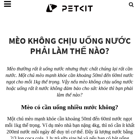
MÈO KHÔNG CHỊU UỐNG NƯỚC
PHẢI LÀM THẾ NÀO?
Mèo thường rất ít uống nước nhưng thực chất chúng lại rất cần
nước. Một chú mèo mạnh khỏe cần khoảng 50ml đến 60ml nước
ngọt cho mỗi 1kg thể trọng. Vậy nếu mèo không chịu uống nước
hoặc uống rất ít nước không đảm bảo cho sức khỏe thì bạn phải
làm thế nào?
Mèo có cần uống nhiều nước không?
Một chú mèo mạnh khỏe cần khoảng 50ml đến 60ml nước ngọt
mỗi 1kg thể trọng. Ví dụ mèo nhà bạn nặng 4kg, thì nó cần ít khất
200ml nước mỗi ngày để duy trì cơ thể. Đây là lượng nước bằng
2/3 lon coca cola, 1 ly trà sữa size bé và nếu bạn có bát uống