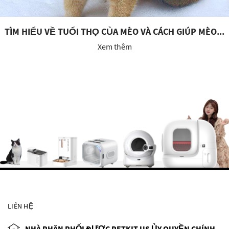
TÌM HIỂU VỀ TUỔI THỌ CỦA MÈO VÀ CÁCH GIÚP MÈO...
Xem thêm
LIÊN HỆ
NHÀ PHÂN PHỐI ĐƯỢC PETKIT US ỦY QUYỀN CHÍNH