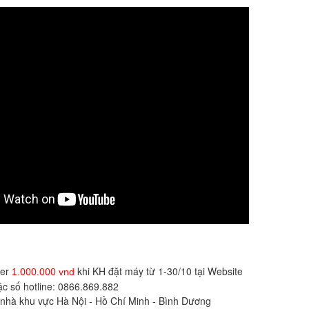
her
khi KH đặt máy từ 1-30/10 tại Website
1.000.000 vnd
ặc số hotline: 0866.869.882
ại nhà khu vực Hà Nội - Hồ Chí Minh - Bình Dương