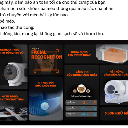
g máy, đảm bảo an toàn tối đa cho thú cưng của bạn.
 phân tích sức khỏe của mèo thông qua màu sắc của phân.
trò chuyện với mèo bất kỳ lúc nào.
 bé mèo.
hao tác thủ công.
i đóng kín, mang lại không gian sạch sẽ và thơm tho.