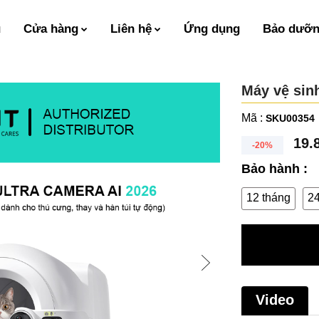
ủ
Cửa hàng
Liên hệ
Ứng dụng
Bảo dưỡng
Máy vệ si
Mã :
SKU00354
19.
-20%
Bảo hành :
12 tháng
24
Video