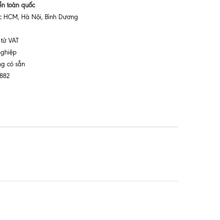
ển toàn quốc
ực HCM, Hà Nội, Bình Dương
 tử VAT
nghiệp
ng có sẵn
 882